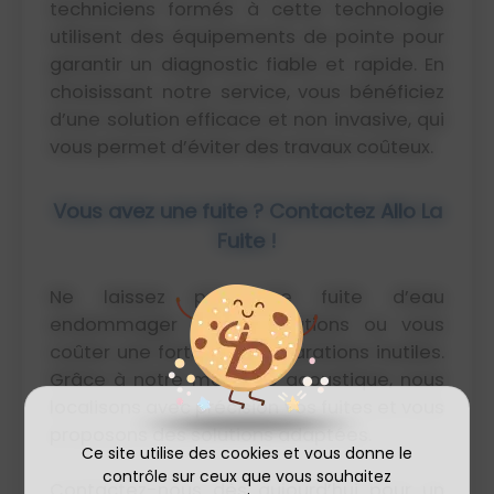
techniciens formés à cette technologie
utilisent des équipements de pointe pour
garantir un diagnostic fiable et rapide. En
choisissant notre service, vous bénéficiez
d’une solution efficace et non invasive, qui
vous permet d’éviter des travaux coûteux.
Vous avez une fuite ? Contactez Allo La
Fuite !
Ne laissez pas une fuite d’eau
endommager vos installations ou vous
coûter une fortune en réparations inutiles.
Grâce à notre méthode acoustique, nous
localisons avec précision vos fuites et vous
proposons des solutions adaptées.
Ce site utilise des cookies et vous donne le
contrôle sur ceux que vous souhaitez
Contactez-nous dès aujourd’hui pour un