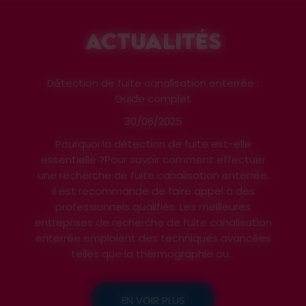
ACTUALITÉS
Débouchage par hydrocureur pas cher :
Solutions efficaces
25/06/2025
Le débouchage par hydrocureur est une
solution rapide et efficace pour résoudre vos
problèmes de canalisations. Ce procédé
utilise de l'eau sous haute pression pour
déloger les obstructions, garantissant ainsi un
nettoyage en profondeur. Choisir ce service
est particulièrement avantageux, car il est
souvent proposé à des tarifs...
EN VOIR PLUS