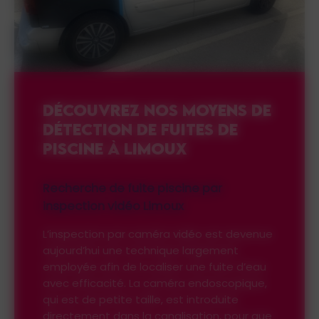
DÉCOUVREZ NOS MOYENS DE
DÉTECTION DE FUITES DE
PISCINE À LIMOUX
Recherche de fuite piscine par
inspection vidéo Limoux
L’inspection par caméra vidéo est devenue
aujourd’hui une technique largement
employée afin de localiser une fuite d’eau
avec efficacité. La caméra endoscopique,
qui est de petite taille, est introduite
directement dans la canalisation, pour que