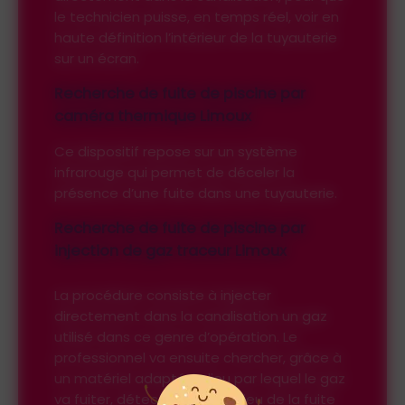
le technicien puisse, en temps réel, voir en
haute définition l’intérieur de la tuyauterie
sur un écran.
Recherche de fuite de piscine par
caméra thermique Limoux
Ce dispositif repose sur un système
infrarouge qui permet de déceler la
présence d’une fuite dans une tuyauterie.
Recherche de fuite de piscine par
injection de gaz traceur Limoux
La procédure consiste à injecter
directement dans la canalisation un gaz
utilisé dans ce genre d’opération. Le
professionnel va ensuite chercher, grâce à
un matériel adapté, le lieu par lequel le gaz
va fuiter, détectant ainsi le lieu de la fuite