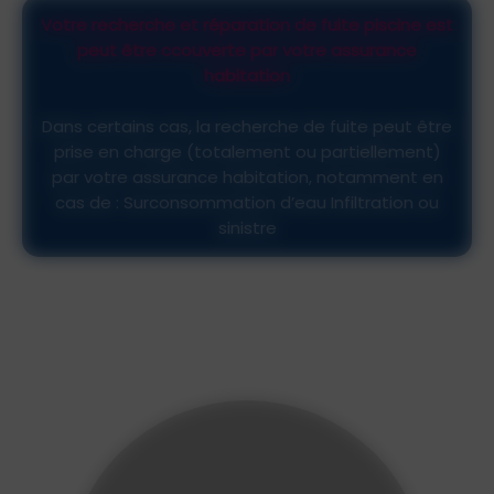
Votre recherche et réparation de fuite piscine est
peut être ccouverte par votre assurance
habitation
Dans certains cas, la recherche de fuite peut être
prise en charge (totalement ou partiellement)
par votre assurance habitation, notamment en
cas de : Surconsommation d’eau Infiltration ou
sinistre