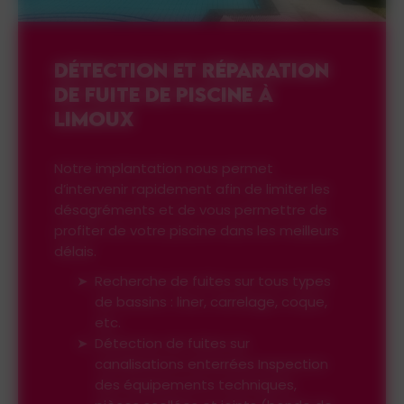
DÉTECTION ET RÉPARATION
DE FUITE DE PISCINE À
LIMOUX
Notre implantation nous permet
d’intervenir rapidement afin de limiter les
désagréments et de vous permettre de
profiter de votre piscine dans les meilleurs
délais.
Recherche de fuites sur tous types
de bassins : liner, carrelage, coque,
etc.
Détection de fuites sur
canalisations enterrées Inspection
des équipements techniques,