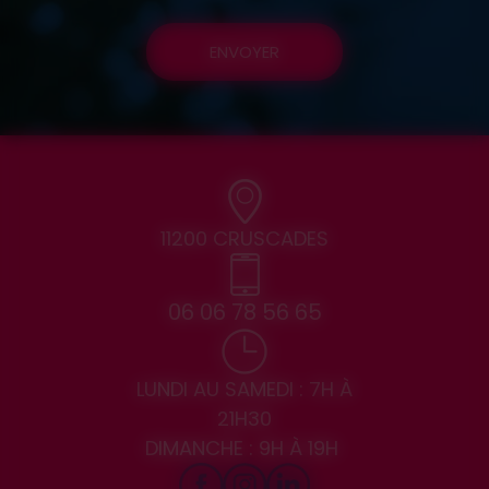
ENVOYER
11200 CRUSCADES
06 06 78 56 65
LUNDI AU SAMEDI : 7H À
21H30
DIMANCHE : 9H À 19H