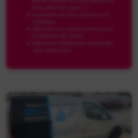
pièces scellées et joints (bonde de
fond, skimmers, spots…)
Recherche de fuites dans le local
technique
Méthodes non destructives pour la
localisation des fuites
Réparation durable par chemisage,
sans destruction